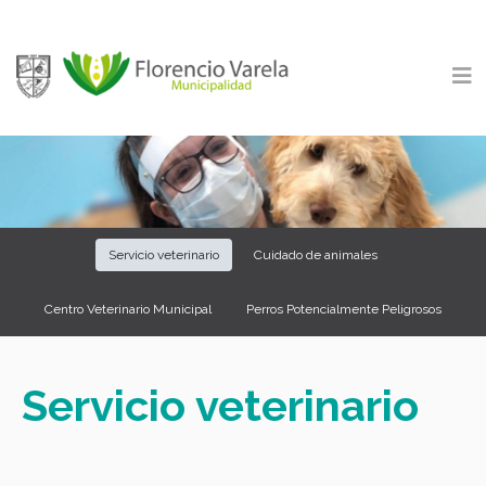
Servicio veterinario
Cuidado de animales
Centro Veterinario Municipal
Perros Potencialmente Peligrosos
Servicio veterinario