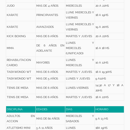
JUDO
MAS DE 4 AÑOS
MIERCOLES
20 A 22HS
LUNE MIERCOLES Y
KARATE
PRINCIPIANTES
18 A 19HS
VIERNES
LUNE MIERCOLES Y
KARATE
AVANZADOS
19 A 20HS
VIERNES
KICK BOXING
MAS DE 6 AÑOS
MARTES Y JUEVES
20 A 22HS
LUNES Y
DE 6 AÑOS EN
MMA
MERCOLES
16 A 18 HS
ADELANTE
(UNIFICADO)
REHABILITACION
LUNES Y
MAYORES
10 A 12HS
CARDIO.
MIERCOLES
TAEKWONDO WT
MAS DE 6 AÑOS
MARTES Y JUEVES
18 A 19:30HS
TAEKWONDO WT
MAS DE 5 AÑOS
LUNES Y JUEVES
9 A11HS
14:30 A 17 Y 18 A
TENIS DE MESA
MAS DE 6 AÑOS
LUNES-VIERNES
20HS
TENIS DE MESA
MAS DE 6 AÑOS
MARTES Y JUEVES
18 A 22HS
DISCIPLINA
EDADES
DIAS
HORARIO
ADULTOS EN
MIERCOLES Y
MAS DE 60 AÑOS
9 A 13 HS
ACCION
SABADOS
ATLETISMO MINI
5 A 11 AÑOS
LUNES
18A 19HS