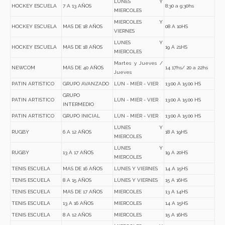
LUNES Y
HOCKEY ESCUELA
7 A 13 AÑOS
8:30 a 9:30hs
MIERCOLES
MIERCOLES Y
HOCKEY ESCUELA
MAS DE 18 AÑOS
08 A 10HS
VIERNES
LUNES Y
HOCKEY ESCUELA
MAS DE 18 AÑOS
19 A 21HS
MIERCOLES
Martes y Jueves /
NEWCOM
MAS DE 40 AÑOS
14 17hs/ 20 a 22hs
Jueves
PATIN ARTISTICO
GRUPO AVANZADO
LUN - MIÉR - VIER
13:00 A 15:00 HS
GRUPO
PATIN ARTISTICO
LUN - MIÉR - VIER
13:00 A 15:00 HS
INTERMEDIO
PATIN ARTISTICO
GRUPO INICIAL
LUN - MIÉR - VIER
13:00 A 15:00 HS
LUNES Y
RUGBY
6 A 12 AÑOS
18 A 19HS
MIERCOLES
LUNES Y
RUGBY
13 A 17 AÑOS
19 A 20HS
MIERCOLES
TENIS ESCUELA
MAS DE 16 AÑOS
LUNES Y VIERNES
14 A 15HS
TENIS ESCUELA
8 A 15 AÑOS
LUNES Y VIERNES
15 A 16HS
TENIS ESCUELA
MAS DE 17 AÑOS
MIERCOLES
13 A 14HS
TENIS ESCUELA
13 A 16 AÑOS
MIERCOLES
14 A 15HS
TENIS ESCUELA
8 A 12 AÑOS
MIERCOLES
15 A 16HS