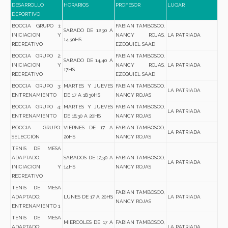
DESARROLLO
HORARIOS
PROFESOR
LUGAR
DEPORTIVO
BOCCIA GRUPO 1:
FABIAN TAMBOSCO,
SABADO DE 12,30 A
INICIACION Y
NANCY ROJAS,
LA PATRIADA
14,30HS
RECREATIVO
EZEQUIEL SAAD
BOCCIA GRUPO 2:
FABIAN TAMBOSCO,
SABADO DE 14,40 A
INICIACION Y
NANCY ROJAS,
LA PATRIADA
17HS
RECREATIVO
EZEQUIEL SAAD
BOCCIA GRUPO 3:
MARTES Y JUEVES
FABIAN TAMBOSCO,
LA PATRIADA
ENTRENAMIENTO
DE 17 A 18,30HS
NANCY ROJAS
BOCCIA GRUPO 4:
MARTES Y JUEVES
FABIAN TAMBOSCO,
LA PATRIADA
ENTRENAMIENTO
DE 18,30 A 20HS
NANCY ROJAS
BOCCIA GRUPO:
VIERNES DE 17 A
FABIAN TAMBOSCO,
LA PATRIADA
SELECCIÓN
20HS
NANCY ROJAS
TENIS DE MESA
ADAPTADO:
SABADOS DE 12,30 A
FABIAN TAMBOSCO,
LA PATRIADA
INICIACION Y
14HS
NANCY ROJAS
RECREATIVO
TENIS DE MESA
FABIAN TAMBOSCO,
ADAPTADO:
LUNES DE 17 A 20HS
LA PATRIADA
NANCY ROJAS
ENTRENAMIENTO 1
TENIS DE MESA
MIERCOLES DE 17 A
FABIAN TAMBOSCO,
ADAPTADO:
LA PATRIADA