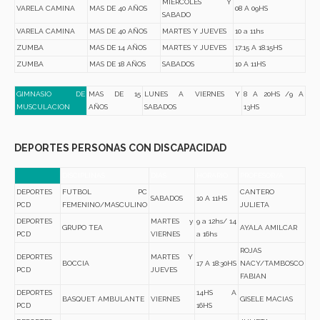
MIERCOLES Y
VARELA CAMINA
MAS DE 40 AÑOS
08 A 09HS
SABADO
VARELA CAMINA
MAS DE 40 AÑOS
MARTES Y JUEVES
10 a 11hs
ZUMBA
MAS DE 14 AÑOS
MARTES Y JUEVES
17:15 A 18.15HS
ZUMBA
MAS DE 18 AÑOS
SABADOS
10 A 11HS
GIMNASIO DE
MAS DE 15
LUNES A VIERNES Y
8 A 20HS /9 A
MUSCULACION
AÑOS
SABADOS
13HS
DEPORTES PERSONAS CON DISCAPACIDAD
DISCIPLINAS
DIAS
HORARIO
PROFESOR/A
DEPORTES
FUTBOL PC
CANTERO
SABADOS
10 A 11HS
PCD
FEMENINO/MASCULINO
JULIETA
DEPORTES
MARTES y
9 a 12hs/ 14
GRUPO TEA
AYALA AMILCAR
PCD
VIERNES
a 16hs
ROJAS
DEPORTES
MARTES Y
BOCCIA
17 A 18:30HS
NACY/TAMBOSCO
PCD
JUEVES
FABIAN
DEPORTES
14HS A
BASQUET AMBULANTE
VIERNES
GISELE MACIAS
PCD
16HS