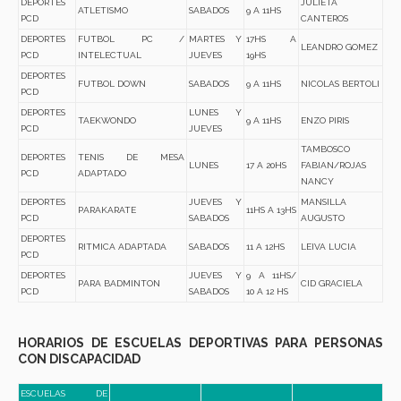
DEPORTES
JULIETA
ATLETISMO
SABADOS
9 A 11HS
PCD
CANTEROS
DEPORTES
FUTBOL PC /
MARTES Y
17HS A
LEANDRO GOMEZ
PCD
INTELECTUAL
JUEVES
19HS
DEPORTES
FUTBOL DOWN
SABADOS
9 A 11HS
NICOLAS BERTOLI
PCD
DEPORTES
LUNES Y
TAEKWONDO
9 A 11HS
ENZO PIRIS
PCD
JUEVES
TAMBOSCO
DEPORTES
TENIS DE MESA
LUNES
17 A 20HS
FABIAN/ROJAS
PCD
ADAPTADO
NANCY
DEPORTES
JUEVES Y
MANSILLA
PARAKARATE
11HS A 13HS
PCD
SABADOS
AUGUSTO
DEPORTES
RITMICA ADAPTADA
SABADOS
11 A 12HS
LEIVA LUCIA
PCD
DEPORTES
JUEVES Y
9 A 11HS/
PARA BADMINTON
CID GRACIELA
PCD
SABADOS
10 A 12 HS
HORARIOS DE ESCUELAS DEPORTIVAS PARA PERSONAS
CON DISCAPACIDAD
ESCUELAS DE