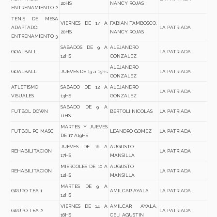
20HS
NANCY ROJAS
ENTRENAMIENTO 2
TENIS DE MESA
VIERNES DE 17 A
FABIAN TAMBOSCO,
ADAPTADO:
LA PATRIADA
20HS
NANCY ROJAS
ENTRENAMIENTO 3
SABADOS DE 9 A
ALEJANDRO
GOALBALL
LA PATRIADA
12HS
GONZALEZ
ALEJANDRO
GOALBALL
JUEVES DE 13 a 15hs
LA PATRIADA
GONZALEZ
ATLETISMO
SABADO DE 12 A
ALEJANDRO
LA PATRIADA
VISUALES
13HS
GONZALEZ
SABADO DE 9 A
FUTBOL DOWN
BERTOLI NICOLAS
LA PATRIADA
11HS
MARTES Y JUEVES
FUTBOL PC MASC
LEANDRO GOMEZ
LA PATRIADA
DE 17 A19HS
JUEVES DE 16 A
AUGUSTO
REHABILITACION
LA PATRIADA
17HS
MANSILLA
MIERCOLES DE 10 A
AUGUSTO
REHABILITACION
LA PATRIADA
12HS
MANSILLA
MARTES DE 9 A
GRUPO TEA 1
AMILCAR AYALA
LA PATRIADA
12HS
VIERNES DE 14 A
AMILCAR AYALA,
GRUPO TEA 2
LA PATRIADA
16HS
CELI AGUSTIN