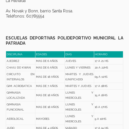
La Patriada
Av. Novak y Bonn, barrio Santa Rosa.
Teléfonos: 60785554
ESCUELAS DEPORTIVAS POLIDEPORTIVO MUNICIPAL LA
PATRIADA
DISCIPLINA
EDADES
DIAS
HORARIO
AJEDREZ
MAS DE 6 AÑOS
JUEVES
17 A 21 HS
CHAIU DO KWAN
MAS DE 6 AÑOS
LUNES Y VIERNES
20 A 22HS
CIRCUITO EN
MARTES Y JUEVES
MAS DE 18 AÑOS
09 A 11HS
INTERVALOS
(UNIFICADO)
GIM. ACROBATICA
MAS DE 7 AÑOS
MARTES Y JUEVES
17 A 18HS
GIMNASIA
LUNES Y
MAS DE 18 AÑOS
15 A 16HS
LOCALIZADA
MIERCOLES
GIMNASIA
LUNES Y
MAS DE 18 AÑOS
16 A 17HS
FUNCIONAL
MIERCOLES
LUNES Y
AEROLOCAL
MAYORES
9 A 10HS
MIERCOLES
JUDO
MAS DE 4 AÑOS
SABADO
17 A 19 HS