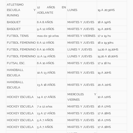
ATLETISMO
12 AÑOS EN
ESCUELA Y
LUNES
19 A 20;30HS
ADELANTE
RUNING
BASQUET
6 A 8 AÑOS
MARTES Y JUEVES
18 A 19HS
BASQUET
9 A 12 AÑOS
MARTES Y JUEVES
19 A 20HS
FUTBOL TENIS
mas de 50 años
MARTES Y VIERNES
17 a 19 hs
FUTBOL FEMENINO
6 A 12 AÑOS
MARTES Y JUEVES
18 a 19:30hs
FUTBOL FEMENINO
6 A 10 AÑOS
LUNES Y JUEVES
14:20 A 15:20HS
FUTBOL FEMENINO
11 A 14 AÑOS
LUNES Y JUEVES
15:20 A 16:20HS
FUTSAL ESC.
6 A 10 AÑOS
MARTES Y JUEVES
17 a 18 hs
HANDBALL
10 A 13 AÑOS
MARTES Y JUEVES
19 A 20HS
ESCUELA
HANDBALL
13 A 18 AÑOS
MARTES Y JUEVES
20 A 21HS
ESCUELA
MIERCOLES Y
HOCKEY ESCUELA
14 A 17 AÑOS
10 A 12HS
VIERNES
HOCKEY ESCUELA
7 a 12 años
MARTES Y JUEVES
16 A 17HS
HOCKEY ESCUELA
13 A 17 AÑOS
MARTES Y JUEVES
17 A 18HS
HOCKEY ESCUELA
5 A 7 AÑOS
MARTES Y JUEVES
16 A 17HS
HOCKEY ESCUELA
5 A 7 AÑOS
MARTES Y JUEVES
17 A 18HS