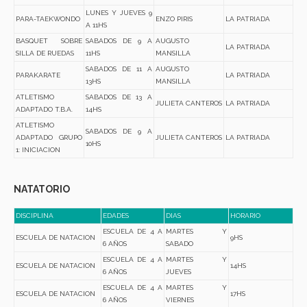
LUNES Y JUEVES 9
PARA-TAEKWONDO
ENZO PIRIS
LA PATRIADA
A 11HS
BASQUET SOBRE
SABADOS DE 9 A
AUGUSTO
LA PATRIADA
SILLA DE RUEDAS
11HS
MANSILLA
SABADOS DE 11 A
AUGUSTO
PARAKARATE
LA PATRIADA
13HS
MANSILLA
ATLETISMO
SABADOS DE 13 A
JULIETA CANTEROS
LA PATRIADA
ADAPTADO T.B.A.
14HS
ATLETISMO
SABADOS DE 9 A
ADAPTADO GRUPO
JULIETA CANTEROS
LA PATRIADA
10HS
1: INICIACION
NATATORIO
DISCIPLINA
EDADES
DIAS
HORARIO
ESCUELA DE 4 A
MARTES Y
ESCUELA DE NATACION
9HS
6 AÑOS
SABADO
ESCUELA DE 4 A
MARTES Y
ESCUELA DE NATACION
14HS
6 AÑOS
JUEVES
ESCUELA DE 4 A
MARTES Y
ESCUELA DE NATACION
17HS
6 AÑOS
VIERNES