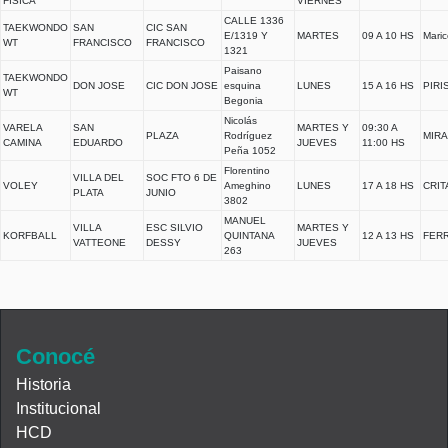
FISICA
VIERNES
CALLE 1336
TAEKWONDO
SAN
CIC SAN
E/1319 Y
MARTES
09 A 10 HS
Maric
WT
FRANCISCO
FRANCISCO
1321
Paisano
TAEKWONDO
DON JOSE
CIC DON JOSE
esquina
LUNES
15 A 16 HS
PIRI
WT
Begonia
Nicolás
VARELA
SAN
MARTES Y
09:30 A
PLAZA
Rodríguez
MIRA
CAMINA
EDUARDO
JUEVES
11:00 HS
Peña 1052
Florentino
VILLA DEL
SOC FTO 6 DE
VOLEY
Ameghino
LUNES
17 A 18 HS
CRIT
PLATA
JUNIO
3802
MANUEL
VILLA
ESC SILVIO
MARTES Y
KORFBALL
QUINTANA
12 A 13 HS
FER
VATTEONE
DESSY
JUEVES
263
Conocé
Historia
Institucional
HCD