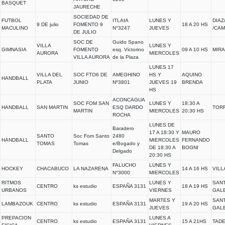
BASQUET
JAURECHE
SOCIEDAD DE
FUTBOL
ITLAIA
LUNES Y
DIAZ
9 DE julio
FOMENTO 9
18 A 20 HS
MACULINO
N°3247
JUEVES
/CAM
DE JULIO
SOC DE
Guido Spano
VILLA
LUNES Y
GIMNASIA
FOMENTO
esq. Victorino
09 A 10 HS
MIRA
AURORA
MIERCOLES
VILLA AURORA
de la Plaza
LUNES 17
VILLA DEL
SOC FTO6 DE
AMEGHINO
HS Y
AQUINO
HANDBALL
PLATA
JUNIO
Nº3801
JUEVES 19
BRENDA
HS
ACONCAGUA
SOC FOM SAN
LUNES Y
18:30 A
HANDBALL
SAN MARTIN
ESQ DARDO
TOR
MARTIN
MIERCOLES
20:30 HS
ROCHA
LUNES DE
Baradero
17 A 18:30 Y
MAURO
SANTO
Soc Fom Santo
2480
HANDBALL
MIERCOLES
FERNANDO
TOMAS
Tomas
e/Bogado y
DE 18:30 A
BOGNI
Delgado
20:30 HS
FALUCHO
LUNES Y
HOCKEY
CHACABUCO
LA NAZARENA
14 A 16 HS
VILL
N°3000
MIERCOLES
RITMOS
LUNES Y
SANT
CENTRO
ks estudio
ESPAÑA 3131
18 A 19 HS
URBANOS
VIERNES
GAL
MARTES Y
SANT
LAMBAZOUK
CENTRO
ks estudio
ESPAÑA 3131
19 A 20 HS
JUEVES
GAL
PREPACION
LUNES A
CENTRO
ks estudio
ESPAÑA 3131
15 A 21HS
TAD