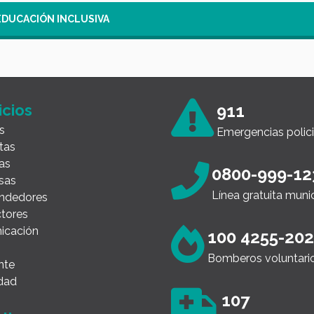
EDUCACIÓN INCLUSIVA
icios
911
s
Emergencias polici
tas
as
0800-999-12
sas
Línea gratuita muni
ndedores
tores
icación
100 4255-20
Bomberos voluntari
nte
dad
107