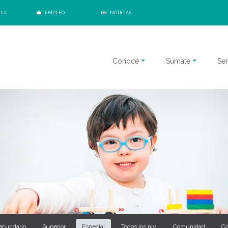
ELA
EMPLEO
NOTICIAS
Conocé
Sumate
Ser
ecundario
Superior
Especial
Todos los niv.
Comunidad
Co