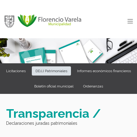
Licitaciones
DDJJ Patrimoniales
Informes económicos financieros
Boletín oficial municipal
Ordenanzas
Transparencia /
Declaraciones juradas patrimoniales