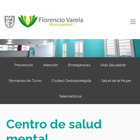
Prevención
Atención
Emergencias
Vida Saludable
Farmacias de Turno
Ciudad Cardioprotegida
Salud de la Mujer
Telemedicina
Centro de salud
mental