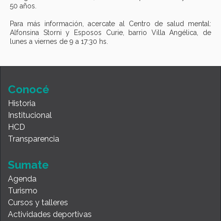
50 años.
Para más información, acercate al Centro de salud mental:
Alfonsina Storni y Esposos Curie, barrio Villa Angélica, de
lunes a viernes de 9 a 17:30 hs.
Conocé
Historia
Institucional
HCD
Transparencia
Sumate
Agenda
Turismo
Cursos y talleres
Actividades deportivas