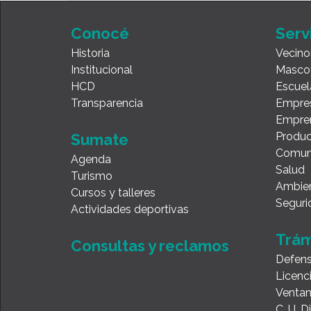
Conocé
Serv
Historia
Vecino
Institucional
Masco
HCD
Escuel
Transparencia
Empre
Empre
Produc
Sumate
Comun
Agenda
Salud
Turismo
Ambie
Cursos y talleres
Seguri
Actividades deportivas
Trám
Consultas y reclamos
Defens
Licenc
Ventan
C. U. 