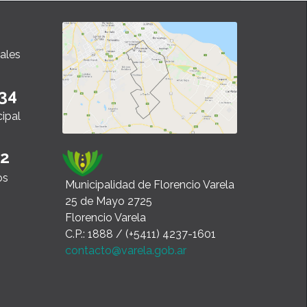
ales
34
cipal
22
os
Municipalidad de Florencio Varela
25 de Mayo 2725
Florencio Varela
C.P.: 1888 / (+5411) 4237-1601
contacto@varela.gob.ar