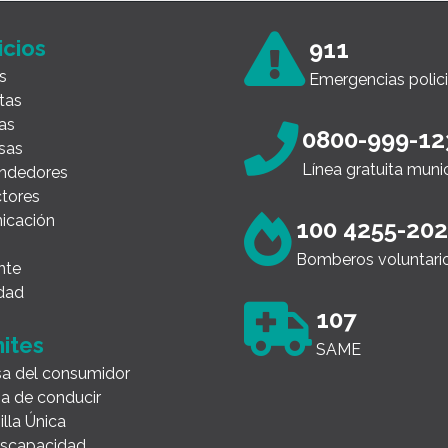
icios
911
s
Emergencias polici
tas
as
0800-999-12
sas
Línea gratuita muni
ndedores
tores
icación
100 4255-20
Bomberos voluntari
nte
dad
107
ites
SAME
a del consumidor
ia de conducir
illa Única
Discapacidad