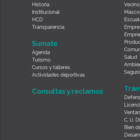
Historia
Vecino
Institucional
Masco
HCD
Escuel
Transparencia
Empre
Empre
Produc
Sumate
Comun
Agenda
Salud
Turismo
Ambie
Cursos y talleres
Seguri
Actividades deportivas
Trám
Consultas y reclamos
Defens
Licenc
Ventan
C. U. 
Bien de
Desarr