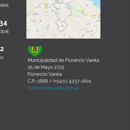
ales
34
cipal
22
os
Municipalidad de Florencio Varela
25 de Mayo 2725
Florencio Varela
C.P.: 1888 / (+5411) 4237-1601
contacto@varela.gob.ar