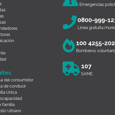
s
Emergencias polici
tas
as
0800-999-12
sas
Línea gratuita muni
ndedores
tores
icación
100 4255-20
Bomberos voluntari
nte
dad
107
ites
SAME
a del consumidor
ia de conducir
illa Única
Discapacidad
 familia
ollo Urbano