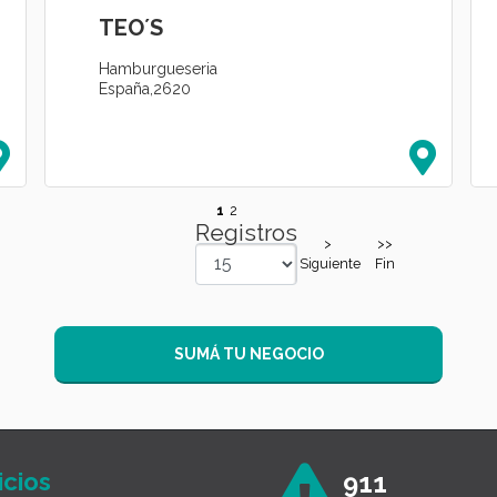
TEO´S
Hamburgueseria
España,2620
1
2
Registros
>
>>
Siguiente
Fin
SUMÁ TU NEGOCIO
icios
911