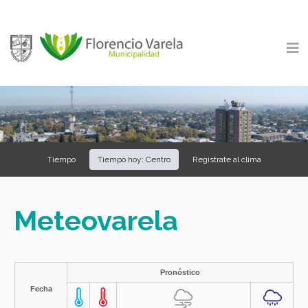
Tiempo
Tiempo hoy: Centro
Registrate al clima
Meteovarela
Pronóstico
Fecha