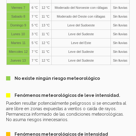
Viernes 7
6 °C
12 °C
Moderado del Noroeste con ráfagas
Sin lluvias
Sabado 8
7 °C
11 °C
Moderado del Oeste con ráfagas
Sin lluvias
Domingo 9
5 °C
13 °C
Leve del Sudoeste
Sin lluvias
Lunes 10
3 °C
11 °C
Leve del Sudeste
Sin lluvias
Martes 11
5 °C
12 °C
Leve del Este
Sin lluvias
Miercoles 12
7 °C
11 °C
Leve del Sudeste
Sin lluvias
Jueves 13
7 °C
12 °C
Leve del Sudeste
Sin lluvias
No existe ningún riesgo meteorológico
Fenómenos meteorológicos de leve intensidad.
Pueden resultar potencialmente peligrosos si se encuentra al
aire libre en zonas expuestas a vientos o caída de rayos.
Permanezca informado de las condiciones meteorológicas.
No asuma riesgos innecesarios.
Fenómenos meteorológicos de intensidad