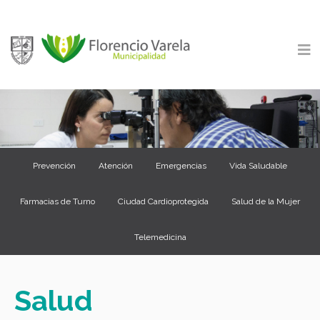
Prevención
Atención
Emergencias
Vida Saludable
Farmacias de Turno
Ciudad Cardioprotegida
Salud de la Mujer
Telemedicina
Salud