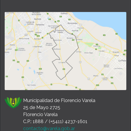
Municipalidad de Florencio Varela
25 de Mayo 2725
Florencio Varela
C.P.: 1888 / (+5411) 4237-1601
contacto@varela.gob.ar