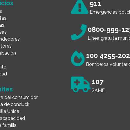
icios
911
s
Emergencias polici
tas
as
0800-999-12
sas
Línea gratuita muni
ndedores
tores
icación
100 4255-20
Bomberos voluntari
nte
dad
107
ites
SAME
a del consumidor
ia de conducir
illa Única
Discapacidad
 familia