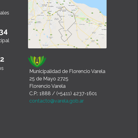
ales
34
cipal
22
os
Municipalidad de Florencio Varela
25 de Mayo 2725
Florencio Varela
C.P.: 1888 / (+5411) 4237-1601
contacto@varela.gob.ar