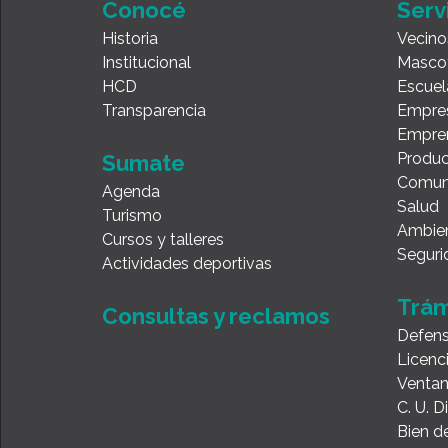
Conocé
Serv
Historia
Vecino
Institucional
Masco
HCD
Escuel
Transparencia
Empre
Empre
Produc
Sumate
Comun
Agenda
Salud
Turismo
Ambie
Cursos y talleres
Seguri
Actividades deportivas
Trám
Consultas y reclamos
Defens
Licenc
Ventan
C. U. 
Bien de