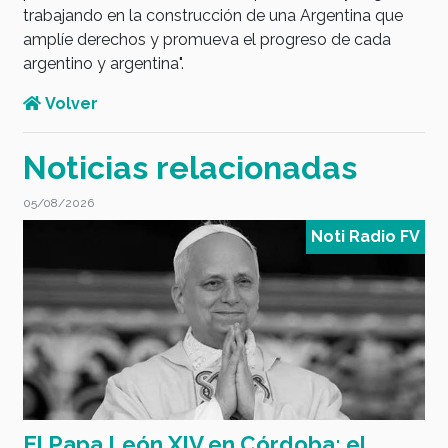
trabajando en la construcción de una Argentina que
amplíe derechos y promueva el progreso de cada
argentino y argentina".
Volver
Noticias relacionadas
05/08/2026
0
V
Noti Radio FV
El Papa León XIV en Córdoba: el
4