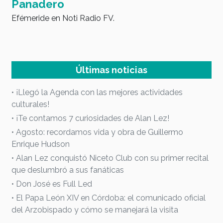
y
Panadero
a
Efémeride en Noti Radio FV.
d
I
Últimas noticias
• ¡Llegó la Agenda con las mejores actividades
culturales!
• ¡Te contamos 7 curiosidades de Alan Lez!
• Agosto: recordamos vida y obra de Guillermo
Enrique Hudson
• Alan Lez conquistó Niceto Club con su primer recital
que deslumbró a sus fanáticas
• Don José es Full Led
• El Papa León XIV en Córdoba: el comunicado oficial
del Arzobispado y cómo se manejará la visita