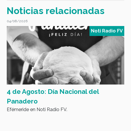
Noticias relacionadas
04/08/2026
0
V
Noti Radio FV
4 de Agosto: Día Nacional del
L
y
Panadero
a
Efémeride en Noti Radio FV.
d
I