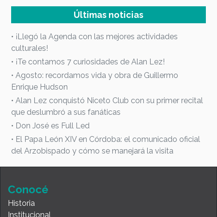
Últimas noticias
• ¡Llegó la Agenda con las mejores actividades
culturales!
• ¡Te contamos 7 curiosidades de Alan Lez!
• Agosto: recordamos vida y obra de Guillermo
Enrique Hudson
• Alan Lez conquistó Niceto Club con su primer recital
que deslumbró a sus fanáticas
• Don José es Full Led
• El Papa León XIV en Córdoba: el comunicado oficial
del Arzobispado y cómo se manejará la visita
Conocé
Historia
Institucional