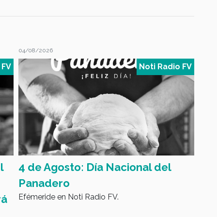
04/08/2026
04/08
 FV
Noti Radio FV
l
4 de Agosto: Día Nacional del
Ley
Panadero
agr
Efémeride en Noti Radio FV.
rá
des
Info