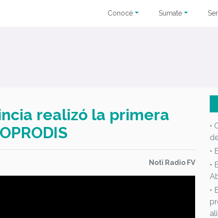
Conocé
Sumate
Ser
ncia realizó la primera
• 
COPRODIS
d
• 
Noti Radio FV
• 
Ab
• 
pr
al