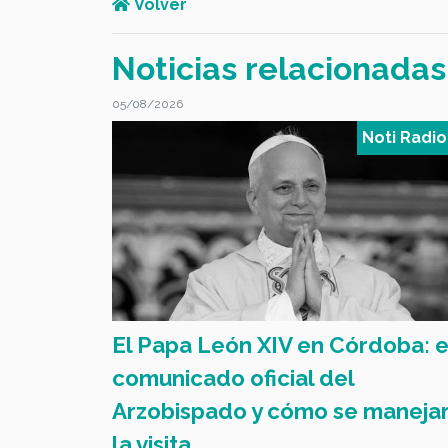
Volver
Noticias relacionadas
05/08/2026
oti Radio FV
Noti Radio
El Papa León XIV en Córdoba: e
on clubes
comunicado oficial del
Arzobispado y cómo se maneja
la visita