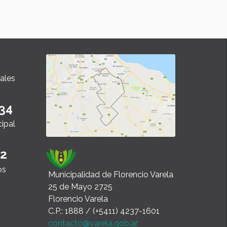
autora, Jaquel
Leer”.
ales
34
cipal
22
os
Municipalidad de Florencio Varela
25 de Mayo 2725
Florencio Varela
C.P.: 1888 / (+5411) 4237-1601
contacto@varela.gob.ar