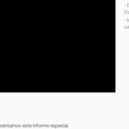
• 
Es
• 
re
esentamos este informe especial.