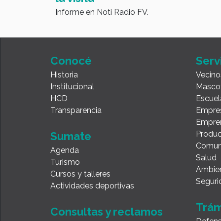
Informe en Noti Radio FV.
Conocé
Serv
Historia
Vecino
Institucional
Masco
HCD
Escuel
Transparencia
Empre
Empre
Produc
Sumate
Comun
Agenda
Salud
Turismo
Ambie
Cursos y talleres
Seguri
Actividades deportivas
Trám
Consultas y reclamos