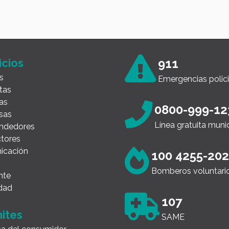
icios
911
s
Emergencias polici
tas
as
0800-999-12
sas
Línea gratuita muni
ndedores
tores
icación
100 4255-20
Bomberos voluntari
nte
dad
107
ites
SAME