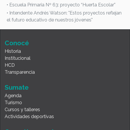
• Escuela Primaria Nº 63: proyecto “Huerta Escolar”
• Intendente Andrés Watson: "Estos proyectos reflejan
el futuro educativo de nuestros jóvenes"
Conocé
Historia
Institucional
HCD
Transparencia
Sumate
Agenda
Turismo
Cursos y talleres
Actividades deportivas