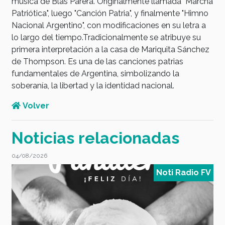
música de Blas Parera. Originalmente llamada "Marcha
Patriótica", luego "Canción Patria", y finalmente "Himno
Nacional Argentino", con modificaciones en su letra a
lo largo del tiempo.Tradicionalmente se atribuye su
primera interpretación a la casa de Mariquita Sánchez
de Thompson. Es una de las canciones patrias
fundamentales de Argentina, simbolizando la
soberanía, la libertad y la identidad nacional.
Volver
Noticias relacionadas
04/08/2026
0
V
Noti Radio FV