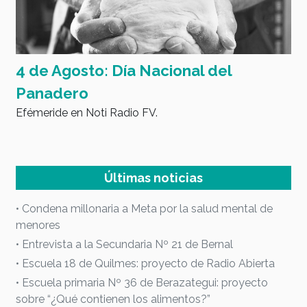
4 de Agosto: Día Nacional del
L
y
Panadero
a
Efémeride en Noti Radio FV.
d
I
Últimas noticias
• Condena millonaria a Meta por la salud mental de
menores
• Entrevista a la Secundaria Nº 21 de Bernal
• Escuela 18 de Quilmes: proyecto de Radio Abierta
• Escuela primaria Nº 36 de Berazategui: proyecto
sobre “¿Qué contienen los alimentos?”