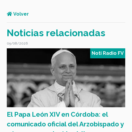
Volver
Noticias relacionadas
05/08/2026
0
V
Noti Radio FV
El Papa León XIV en Córdoba: el
4
comunicado oficial del Arzobispado y