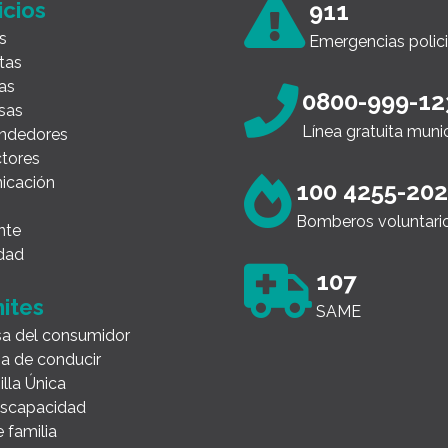
icios
911
s
Emergencias polici
tas
as
0800-999-12
sas
Línea gratuita muni
ndedores
tores
icación
100 4255-20
Bomberos voluntari
nte
dad
107
ites
SAME
a del consumidor
ia de conducir
illa Única
Discapacidad
 familia