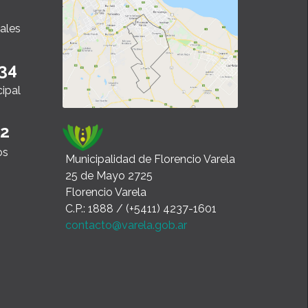
ales
34
cipal
22
os
Municipalidad de Florencio Varela
25 de Mayo 2725
Florencio Varela
C.P.: 1888 / (+5411) 4237-1601
contacto@varela.gob.ar