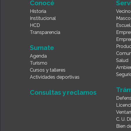
Conocé
Serv
Historia
Vecino
Institucional
Masco
HCD
Escuel
Transparencia
Empre
Empre
Produc
Sumate
Comun
Agenda
Salud
Turismo
Ambie
Cursos y talleres
Seguri
Actividades deportivas
Trám
Consultas y reclamos
Defens
Licenc
Ventan
C. U. 
Bien de